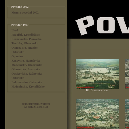
Povodně 2002
Menu z povodní 2002
Povodně 1997
Úvod
Hradiště, Kroměřížsko
Kroměřížsko, Přerovsko
Troubky, Olomoucko
Olomoucko, Hranice
Ostravsko
Opavsko
Krnovsko, Hanušovice
Mohelnicko, Olomoucko
Olomoucko, Přerovsko
Otrokovicko, Rožnovsko
Ostravsko
Bohumínsko, Ostravsko
Hodonínsko, Kroměřížsko
D1
, Olomouc- sever
raudensky@fme.vutbr.cz
ivo.dorazil@quick.cz