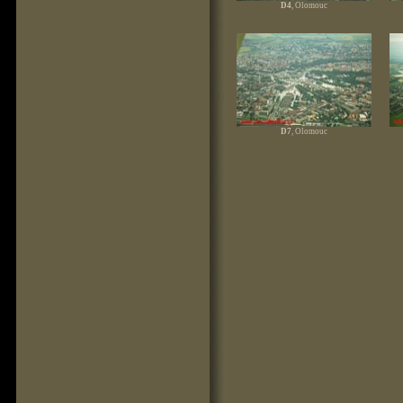
D4
, Olomouc
D7
, Olomouc
D10
, Řeka Bečva nad Přerovem
D13
, Řeka Bečva nad Přerovem - pod
D
Lipníkem