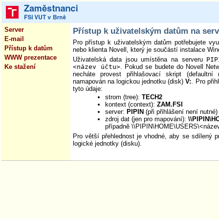
Server
Přístup k uživatelským datům na ser
E-mail
Pro přístup k uživatelským datům potřebujete vy
Přístup k datům
nebo klienta Novell, který je součástí instalace Wi
WWW prezentace
Uživatelská data jsou umístěna na serveru
PIP
Ke stažení
<název účtu>
. Pokud se budete do Novell Netw
necháte provest přihlašovací skript (defaultn
namapován na logickou jednotku (disk)
V:
. Pro při
tyto údaje:
strom (tree):
TECH2
kontext (context):
ZAM.FSI
server:
PIPIN
(při přihlášení není nutné)
zdroj dat (jen pro mapování):
\\PIPIN\
případně \\PIPIN\HOME\USERS\<název
Pro větší přehlednost je vhodné, aby se sdílený p
logické jednotky (disku).